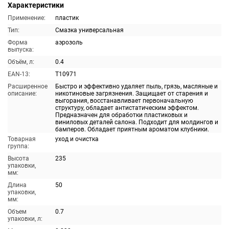
Характеристики
Применение:
пластик
Тип:
Смазка универсальная
Форма
аэрозоль
выпуска:
Объём, л:
0.4
EAN-13:
T10971
Расширенное
Быстро и эффективно удаляет пыль, грязь, масляные и
описание:
никотиновые загрязнения. Защищает от старения и
выгорания, восстанавливает первоначальную
структуру, обладает антистатическим эффектом.
Предназначен для обработки пластиковых и
виниловых деталей салона. Подходит для молдингов и
бамперов. Обладает приятным ароматом клубники.
Товарная
уход и очистка
группа:
Высота
235
упаковки,
мм:
Длина
50
упаковки,
мм:
Объем
0.7
упаковки, л: