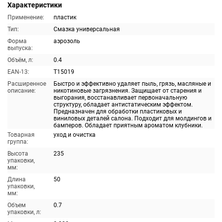
Характеристики
Применение:
пластик
Тип:
Смазка универсальная
Форма
аэрозоль
выпуска:
Объём, л:
0.4
EAN-13:
T15019
Расширенное
Быстро и эффективно удаляет пыль, грязь, масляные и
описание:
никотиновые загрязнения. Защищает от старения и
выгорания, восстанавливает первоначальную
структуру, обладает антистатическим эффектом.
Предназначен для обработки пластиковых и
виниловых деталей салона. Подходит для молдингов и
бамперов. Обладает приятным ароматом клубники.
Товарная
уход и очистка
группа:
Высота
235
упаковки,
мм:
Длина
50
упаковки,
мм:
Объем
0.7
упаковки, л: