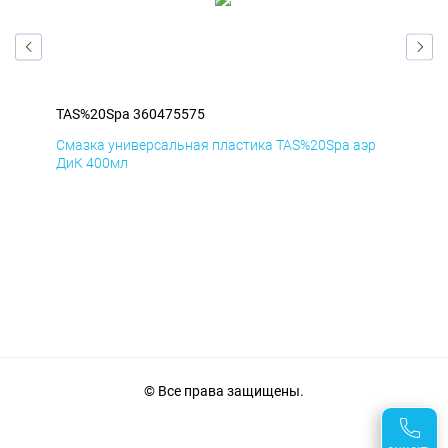
TAS%20Spa 360475575
TAS
эр
Смазка универсальная пластика TAS%20Spa аэр
Сма
ДиК 400мл
ПхВ
© Все права защищены.