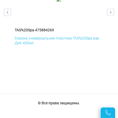
TAS%20Spa 475884269
TAS
эр
Смазка универсальная пластика TAS%20Spa аэр
Сма
ДиК 400мл
ПхВ
© Все права защищены.