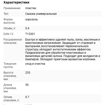
Характеристики
Применение:
пластик
Тип:
Смазка универсальная
Форма
аэрозоль
выпуска:
Объём, л:
0.4
EAN-13:
T15301
Расширенное
Быстро и эффективно удаляет пыль, грязь, масляные и
описание:
никотиновые загрязнения. Защищает от старения и
выгорания, восстанавливает первоначальную
структуру, обладает антистатическим эффектом.
Предназначен для обработки пластиковых и
виниловых деталей салона. Подходит для молдингов и
бамперов. Обладает приятным ароматом клубники.
Товарная
уход и очистка
группа:
Высота
235
упаковки,
мм:
Длина
50
упаковки,
мм:
Объем
0.7
упаковки, л: