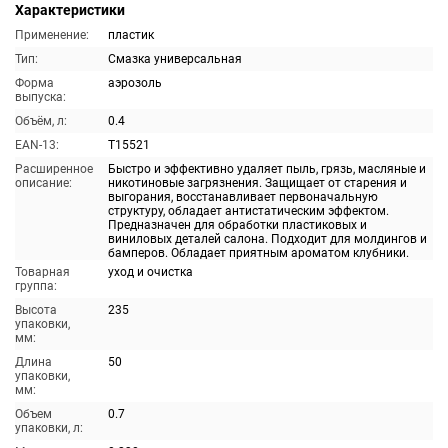
Характеристики
Применение:
пластик
Тип:
Смазка универсальная
Форма
аэрозоль
выпуска:
Объём, л:
0.4
EAN-13:
T15521
Расширенное
Быстро и эффективно удаляет пыль, грязь, масляные и
описание:
никотиновые загрязнения. Защищает от старения и
выгорания, восстанавливает первоначальную
структуру, обладает антистатическим эффектом.
Предназначен для обработки пластиковых и
виниловых деталей салона. Подходит для молдингов и
бамперов. Обладает приятным ароматом клубники.
Товарная
уход и очистка
группа:
Высота
235
упаковки,
мм:
Длина
50
упаковки,
мм:
Объем
0.7
упаковки, л: