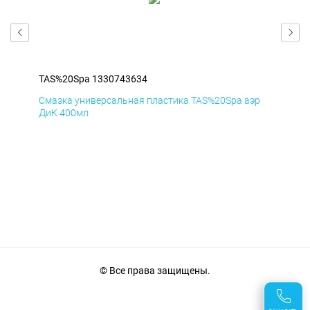
TAS%20Spa 1330743634
TAS
эр
Смазка универсальная пластика TAS%20Spa аэр
Сма
ДиК 400мл
ПхВ
© Все права защищены.