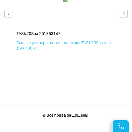
TAS%20Spa 251853147
TAS
эр
Смазка универсальная пластика TAS%20Spa аэр
Сма
ДиК 400мл
ПхВ
© Все права защищены.