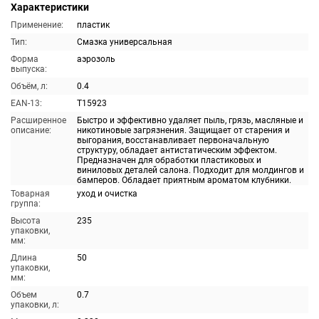
Характеристики
Применение:
пластик
Тип:
Смазка универсальная
Форма
аэрозоль
выпуска:
Объём, л:
0.4
EAN-13:
T15923
Расширенное
Быстро и эффективно удаляет пыль, грязь, масляные и
описание:
никотиновые загрязнения. Защищает от старения и
выгорания, восстанавливает первоначальную
структуру, обладает антистатическим эффектом.
Предназначен для обработки пластиковых и
виниловых деталей салона. Подходит для молдингов и
бамперов. Обладает приятным ароматом клубники.
Товарная
уход и очистка
группа:
Высота
235
упаковки,
мм:
Длина
50
упаковки,
мм:
Объем
0.7
упаковки, л: