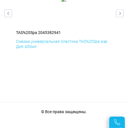
TAS%20Spa 2045382941
TAS
эр
Смазка универсальная пластика TAS%20Spa аэр
Сма
ДиК 400мл
ПхВ
© Все права защищены.