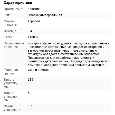
Характеристики
Применение:
пластик
Тип:
Смазка универсальная
Форма
аэрозоль
выпуска:
Объём, л:
0.4
EAN-13:
T18832
Расширенное
Быстро и эффективно удаляет пыль, грязь, масляные и
описание:
никотиновые загрязнения. Защищает от старения и
выгорания, восстанавливает первоначальную
структуру, обладает антистатическим эффектом.
Предназначен для обработки пластиковых и
виниловых деталей салона. Подходит для молдингов и
бамперов. Обладает приятным ароматом клубники.
Товарная
уход и очистка
группа:
Высота
235
упаковки,
мм:
Длина
50
упаковки,
мм:
Объем
0.7
упаковки, л: