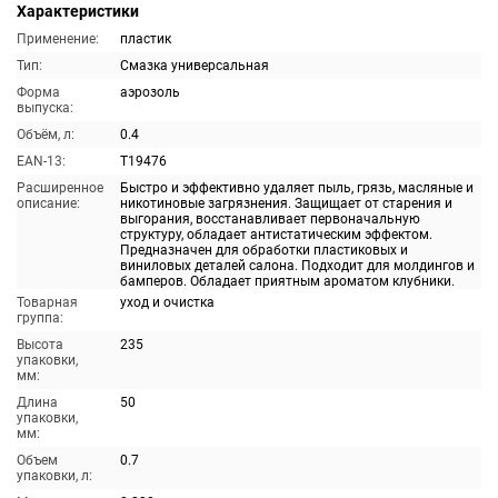
Характеристики
Применение:
пластик
Тип:
Смазка универсальная
Форма
аэрозоль
выпуска:
Объём, л:
0.4
EAN-13:
T19476
Расширенное
Быстро и эффективно удаляет пыль, грязь, масляные и
описание:
никотиновые загрязнения. Защищает от старения и
выгорания, восстанавливает первоначальную
структуру, обладает антистатическим эффектом.
Предназначен для обработки пластиковых и
виниловых деталей салона. Подходит для молдингов и
бамперов. Обладает приятным ароматом клубники.
Товарная
уход и очистка
группа:
Высота
235
упаковки,
мм:
Длина
50
упаковки,
мм:
Объем
0.7
упаковки, л: