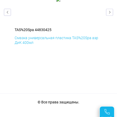
TAS%20Spa 44830425
TAS
эр
Смазка универсальная пластика TAS%20Spa аэр
Сма
ДиК 400мл
ПхВ
© Все права защищены.