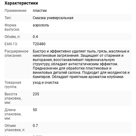
Характеристики
Применение:
пластик
Тип:
Смазка универсальная
Форма
аэрозоль
выпуска:
Объём, л:
0.4
EAN-13:
T20480
Расширенное
Быстро и эффективно удаляет пыль, грязь, масляные и
описание:
никотиновые загрязнения. Защищает от старения и
выгорания, восстанавливает первоначальную
структуру, обладает антистатическим эффектом.
Предназначен для обработки пластиковых и
виниловых деталей салона. Подходит для молдингов и
бамперов. Обладает приятным ароматом клубники.
Товарная
уход и очистка
группа:
Высота
235
упаковки,
мм:
Длина
50
упаковки,
мм:
Объем
0.7
упаковки, л: