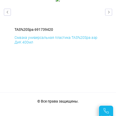
TAS%20Spa 691739420
TAS
эр
Смазка универсальная пластика TAS%20Spa аэр
Сма
ДиК 400мл
ПхВ
© Все права защищены.