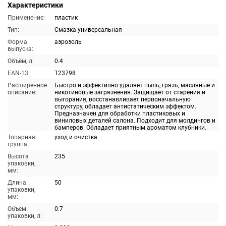
Характеристики
Применение:
пластик
Тип:
Смазка универсальная
Форма
аэрозоль
выпуска:
Объём, л:
0.4
EAN-13:
T23798
Расширенное
Быстро и эффективно удаляет пыль, грязь, масляные и
описание:
никотиновые загрязнения. Защищает от старения и
выгорания, восстанавливает первоначальную
структуру, обладает антистатическим эффектом.
Предназначен для обработки пластиковых и
виниловых деталей салона. Подходит для молдингов и
бамперов. Обладает приятным ароматом клубники.
Товарная
уход и очистка
группа:
Высота
235
упаковки,
мм:
Длина
50
упаковки,
мм:
Объем
0.7
упаковки, л: