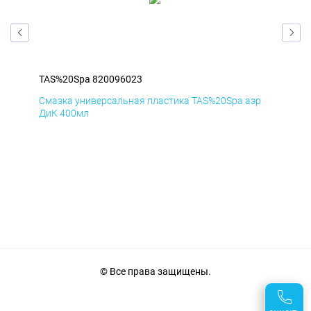
TAS%20Spa 820096023
TAS
эр
Смазка универсальная пластика TAS%20Spa аэр
Сма
ДиК 400мл
ПхВ
© Все права защищены.