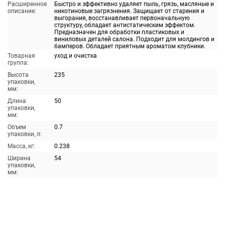
Расширенное
Быстро и эффективно удаляет пыль, грязь, масляные и
описание:
никотиновые загрязнения. Защищает от старения и
выгорания, восстанавливает первоначальную
структуру, обладает антистатическим эффектом.
Предназначен для обработки пластиковых и
виниловых деталей салона. Подходит для молдингов и
бамперов. Обладает приятным ароматом клубники.
Товарная
уход и очистка
группа:
Высота
235
упаковки,
мм:
Длина
50
упаковки,
мм:
Объем
0.7
упаковки, л:
Масса, кг:
0.238
Ширина
54
упаковки,
мм: