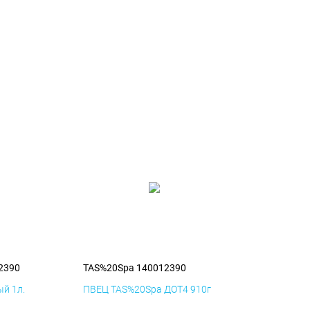
2390
TAS%20Spa 140012390
й 1л.
ПВЕЦ TAS%20Spa ДОТ4 910г