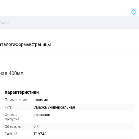
аталоги
Формы
Страницы
ная 400мл
Характеристики
Применение:
пластик
Тип:
Смазка универсальная
Форма
аэрозоль
выпуска:
Объём, л:
0.4
EAN-13:
T19748