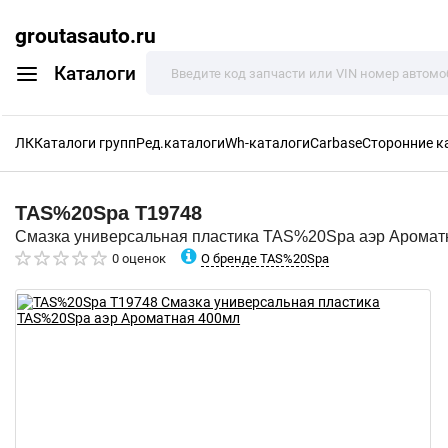
groutasauto.ru
Каталоги
ЛК
Каталоги групп
Ред.каталоги
Wh-каталоги
Carbase
Сторонние к
TAS%20Spa
T19748
Смазка универсальная пластика TAS%20Spa аэр Аромат
О бренде TAS%20Spa
0 оценок