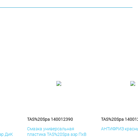
TAS%20Spa 140012390
TAS%20Spa 14001
я
Смазка универсальная
АНТИФРИЗ красны
эр ДиК
пластика TAS%20Spa аэр ПхВ